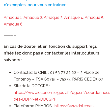
d’exemples, pour vous entraîner :
Arnaque 1
,
Arnaque 2
,
Arnaque 3
,
Arnaque 4
,
Arnaque 5
,
Arnaque 6
————
En cas de doute, et en fonction du support reçu,
n’hésitez donc pas à contacter les interlocuteurs
suivants :
Contactez la CNIL : 01 53 73 22 22 – 3 Place de
Fontenoy – TSA 80715 – 75334 PARIS CEDEX 07
Site de la DGCCRF :
https://www.economie.gouv.fr/dgccrf/coordonnees
des-DDPP-et-DDCSPP
Plateforme PHAROS :
https://www.internet-