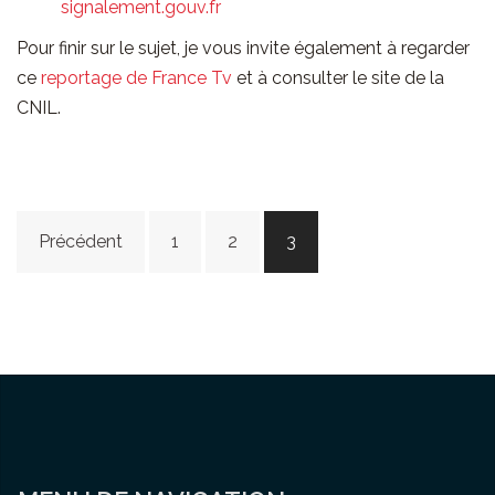
signalement.gouv.fr
Pour finir sur le sujet, je vous invite également à regarder
ce
reportage de France Tv
et à consulter le site de la
CNIL.
Navigation
Précédent
1
2
3
des
articles