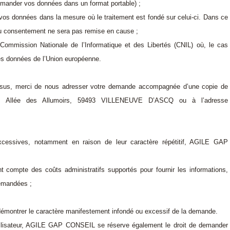
demander vos données dans un format portable) ;
e vos données dans la mesure où le traitement est fondé sur celui-ci. Dans ce
t du consentement ne sera pas remise en cause ;
a Commission Nationale de l’Informatique et des Libertés (CNIL) où, le cas
des données de l’Union européenne.
essus, merci de nous adresser votre demande accompagnée d’une copie de
 62, Allée des Allumoirs, 59493 VILLENEUVE D’ASCQ ou à l’adresse
essives, notamment en raison de leur caractère répétitif, AGILE GAP
nt compte des coûts administratifs supportés pour fournir les informations,
emandées ;
montrer le caractère manifestement infondé ou excessif de la demande.
 utilisateur, AGILE GAP CONSEIL se réserve également le droit de demander